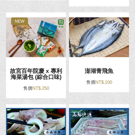
HOT
NEW
故宮百年院慶 x 專利
澎湖青飛魚
海菜湯包 (綜合口味)
售價
NT$.100
售價
NT$.250