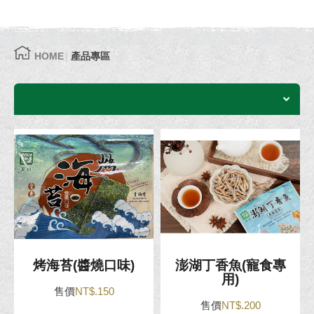
HOME
產品專區
烤海苔(醬燒口味)
澎湖丁香魚(寵食專
用)
售價
NT$.150
售價
NT$.200